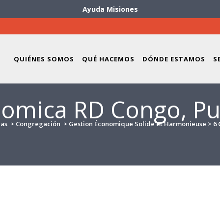
Ayuda Misiones
QUIÉNES SOMOS
QUÉ HACEMOS
DÓNDE ESTAMOS
S
nomica RD Congo, Pu
ias
>
Congregación
>
Gestion Économique Solide et Harmonieuse
>
6 