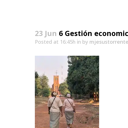
23 Jun
6 Gestión economic
Posted at 16:45h
in
by
mjesustorrent