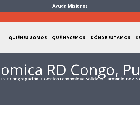
Ayuda Misiones
QUIÉNES SOMOS
QUÉ HACEMOS
DÓNDE ESTAMOS
S
nomica RD Congo, Pu
ias
>
Congregación
>
Gestion Économique Solide et Harmonieuse
>
5 