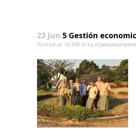
23 Jun
5 Gestión economic
Posted at 16:45h
in
by
mjesustorrent