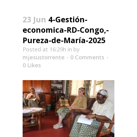
23 Jun
4-Gestión-
economica-RD-Congo,-
Pureza-de-María-2025
Posted at 16:29h
in
by
mjesustorrente
0 Comments
0
Likes