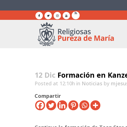
12 Dic
Formación en Kanz
Posted at 12:10h
in
Noticias
by
mjesu
Compartir