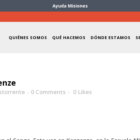
Ayuda Misiones
QUIÉNES SOMOS
QUÉ HACEMOS
DÓNDE ESTAMOS
S
enze
storrente
0 Comments
0
Likes