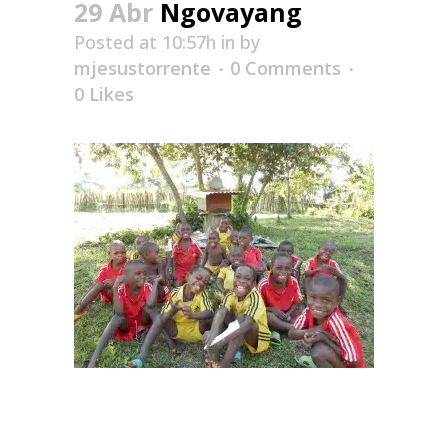
29 Abr
Ngovayang
Posted at 10:57h
in
by
mjesustorrente
0 Comments
0
Likes