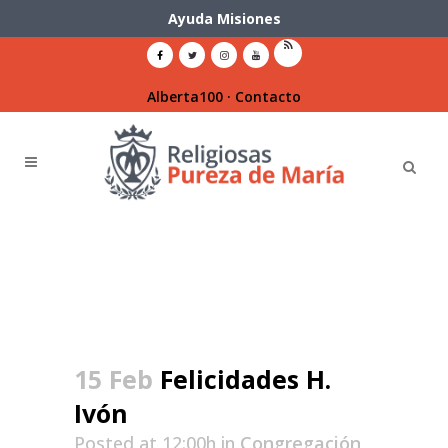
Ayuda Misiones
Alberta100
·
Contacto
15 Feb
Felicidades H.
Ivón
Posted at 12:00h
in
Congregación
,