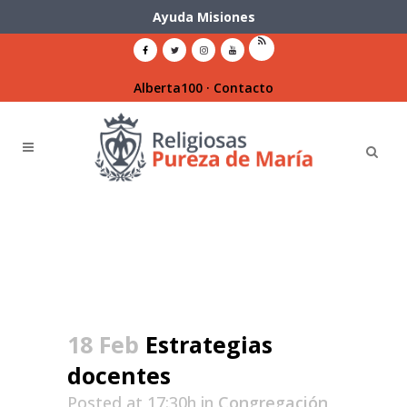
Ayuda Misiones
Alberta100
·
Contacto
18 Feb
Estrategias
docentes
Posted at 17:30h
in
Congregación
,