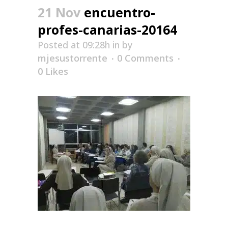
21 Nov
encuentro-
profes-canarias-20164
Posted at 09:28h
in
by
mjesustorrente
0 Comments
0
Likes