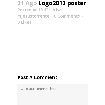
31 Ago
Logo2012 poster
Posted at 19:43h
in
by
mjesustorrente
0 Comments
0
Likes
Post A Comment