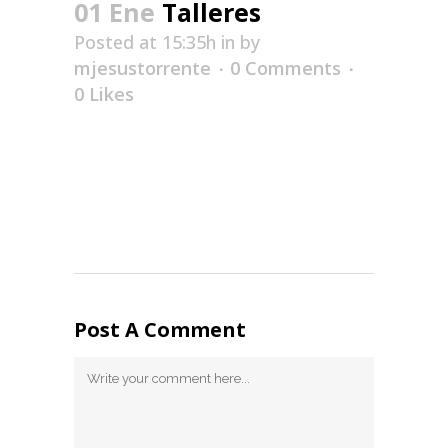
01 Ene
Talleres
Posted at 15:35h
in
by
mjesustorrente
0 Comments
0
Likes
Post A Comment