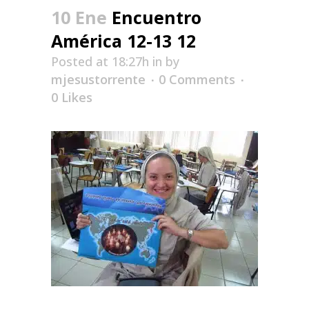
10 Ene
Encuentro
América 12-13 12
Posted at 18:27h
in
by
mjesustorrente
0 Comments
0
Likes