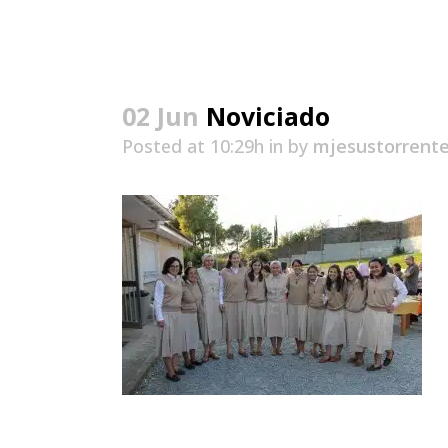
02 Jun
Noviciado
Posted at 10:29h
in
by
mjesustorrent