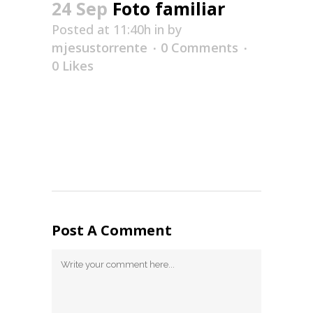
24 Sep
Foto familiar
Posted at 11:40h
in
by
mjesustorrente
0 Comments
0
Likes
Post A Comment