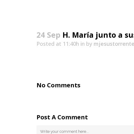
24 Sep
H. María junto a su
Posted at 11:40h
in
by
mjesustorrent
No Comments
Post A Comment