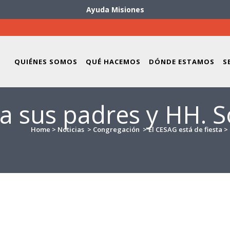
Ayuda Misiones
QUIÉNES SOMOS
QUÉ HACEMOS
DÓNDE ESTAMOS
S
 a sus padres y HH. 
Home
>
Noticias
>
Congregación
>
El CESAG está de fiesta
>