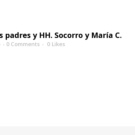
s padres y HH. Socorro y María C.
e
0 Comments
0
Likes