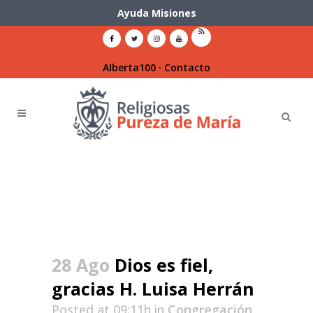
Ayuda Misiones
Alberta100
·
Contacto
28 Ago
Dios es fiel,
gracias H. Luisa Herrán
Posted at 09:11h
in
Congregación
,