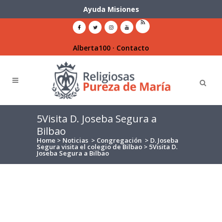
Ayuda Misiones
Alberta100
·
Contacto
5Visita D. Joseba Segura a
Bilbao
Home
>
Noticias
>
Congregación
>
D. Joseba
Segura visita el colegio de Bilbao
>
5Visita D.
Joseba Segura a Bilbao