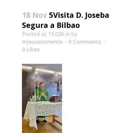
18 Nov
5Visita D. Joseba
Segura a Bilbao
Posted at 15:02h
in
by
mjesustorrente
0 Comments
0
Likes