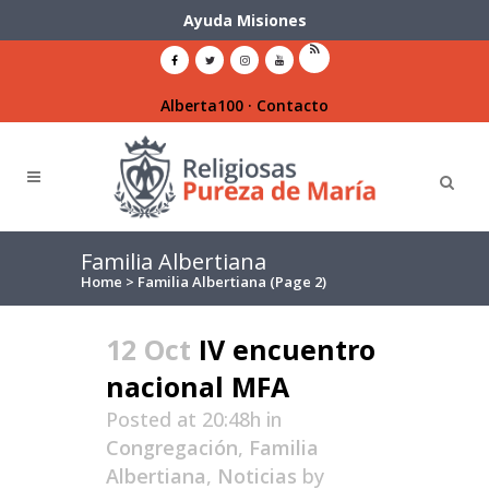
Ayuda Misiones
Alberta100
·
Contacto
Familia Albertiana
Home
>
Familia Albertiana
(Page 2)
12 Oct
IV encuentro
nacional MFA
Posted at 20:48h
in
Congregación
,
Familia
Albertiana
,
Noticias
by