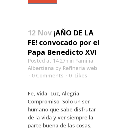
12 Nov
¡AÑO DE LA
FE! convocado por el
Papa Benedicto XVI
Posted at 14:27h
in
Familia
Albertiana
by
Refineria web
0 Comments
0
Likes
Fe, Vida, Luz, Alegría,
Compromiso, Solo un ser
humano que sabe disfrutar
de la vida y ver siempre la
parte buena de las cosas,