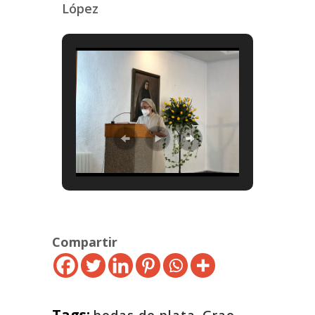
López
Compartir
Tags:
bodas de plata
,
Grao
,