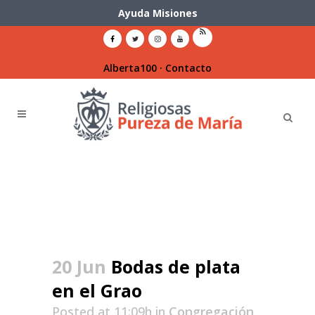
Ayuda Misiones
Alberta100
·
Contacto
20 Jun
Bodas de plata
en el Grao
Posted at 11:09h
in
Congregación
,