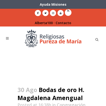
Ayuda Misiones
Alberta100
·
Contacto
30 Ago
Bodas de oro H.
Magdalena Amengual
Posted at 16:38h
in
Congregación
,