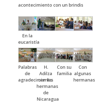
acontecimiento con un brindis
En la
eucaristía
Palabras
H.
Con su
Con
de
Adilza
familia
algunas
agradecimiento
con las
hermanas
hermanas
de
Nicaragua