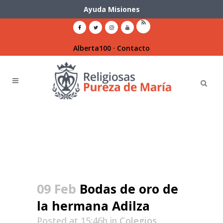
Ayuda Misiones
Alberta100
·
Contacto
09 Feb
Bodas de oro de
la hermana Adilza
Posted at 15:46h
in
Colegios
,