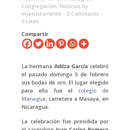
Congregación
,
Noticias
by
mjesustorrente
0 Comments
0
Likes
Compartir
La hermana
Adilza García
celebró
el pasado domingo 5 de febrero
sus bodas de oro. El lugar elegido
para ello fue el
colegio de
Managua
, carretera a Masaya, en
Nicaragua.
La celebración fue presidida por
el sacerdote
Juan Carlos Romero