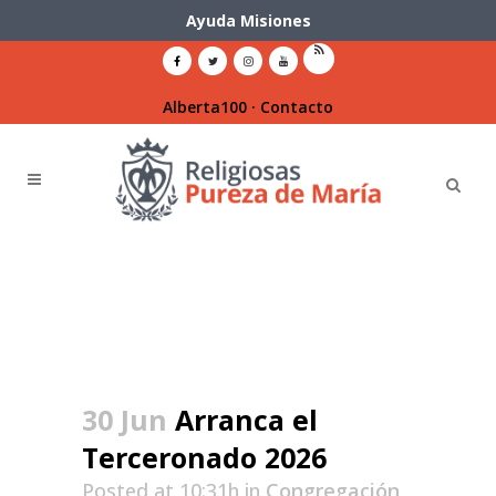
Ayuda Misiones
Alberta100
·
Contacto
30 Jun
Arranca el
Terceronado 2026
Posted at 10:31h
in
Congregación
,