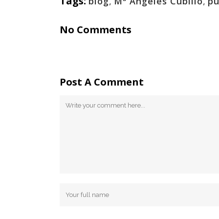
Tags:
blog
,
Mª Angeles Cubillo
,
pu
No Comments
Post A Comment