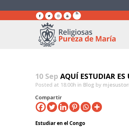
10 Sep
AQUÍ ESTUDIAR ES 
Posted at 18:00h
in
Blog
by
mjesustor
Compartir
Estudiar en el Congo