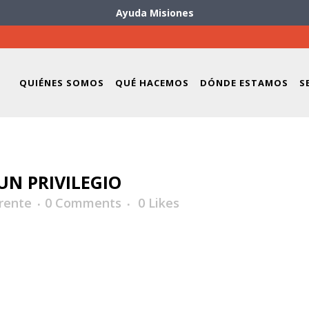
Ayuda Misiones
QUIÉNES SOMOS
QUÉ HACEMOS
DÓNDE ESTAMOS
S
UN PRIVILEGIO
rente
0 Comments
0
Likes