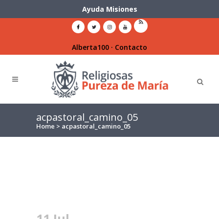
Ayuda Misiones
Alberta100
·
Contacto
acpastoral_camino_05
Home
>
acpastoral_camino_05
11 Jul