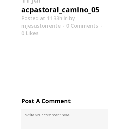
acpastoral_camino_05
Posted at 11:33h
in
by
mjesustorrente
0 Comments
0
Likes
Post A Comment