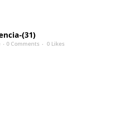
encia-(31)
e
0 Comments
0
Likes