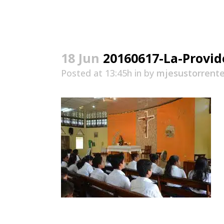
18 Jun
20160617-La-Provid
Posted at 13:45h
in
by
mjesustorrent