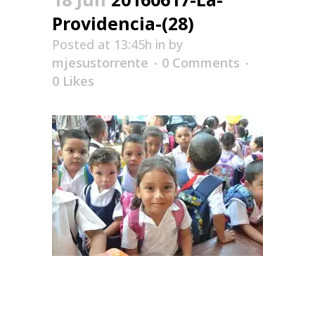
Providencia-(28)
Posted at 13:45h
in
by
mjesustorrente
0 Comments
0
Likes