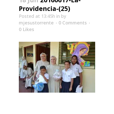
Providencia-(25)
Posted at 13:45h
in
by
mjesustorrente
0 Comments
0
Likes