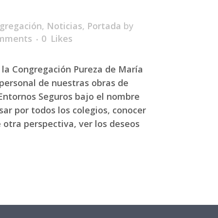
gregación
,
Noticias
,
Portada
by
mments
0
Likes
 la Congregación Pureza de María
l personal de nuestras obras de
Entornos Seguros bajo el nombre
sar por todos los colegios, conocer
 otra perspectiva, ver los deseos