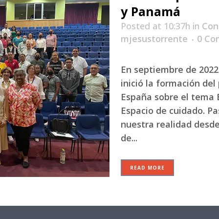
y Panamá
Posted at 10:37h
in
Con
mjesustorrente
0 Co
En septiembre de 2022
inició la formación de
España sobre el tema 
Espacio de cuidado. Pa
nuestra realidad desde
de...
READ MORE