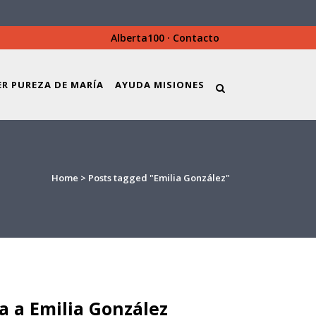
Alberta100
·
Contacto
ER PUREZA DE MARÍA
AYUDA MISIONES
Home
>
Posts tagged "Emilia González"
a a Emilia González