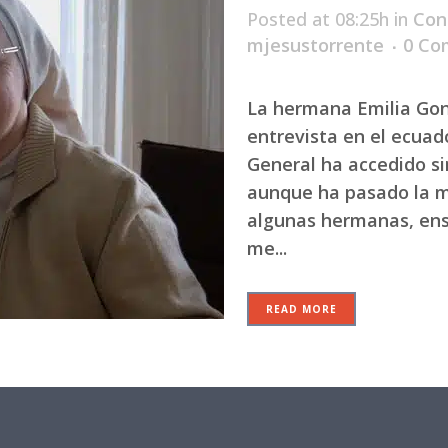
Posted at 08:25h
in
Con
mjesustorrente
0 Co
La hermana Emilia Gon
entrevista en el ecuad
General ha accedido si
aunque ha pasado la 
algunas hermanas, ens
me...
READ MORE