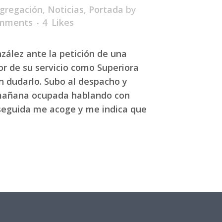
gregación
,
Noticias
,
Portada
by
mments
4
Likes
zález ante la petición de una
or de su servicio como Superiora
n dudarlo. Subo al despacho y
mañana ocupada hablando con
eguida me acoge y me indica que