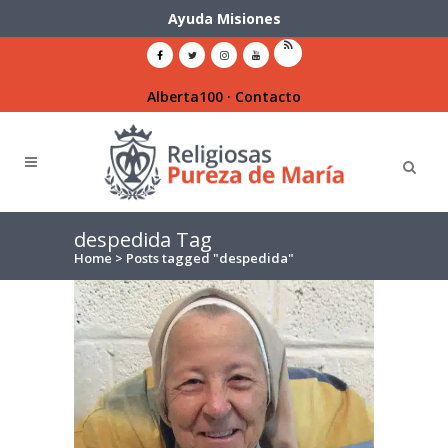
Ayuda Misiones
Alberta100
·
Contacto
despedida Tag
Home
>
Posts tagged "despedida"