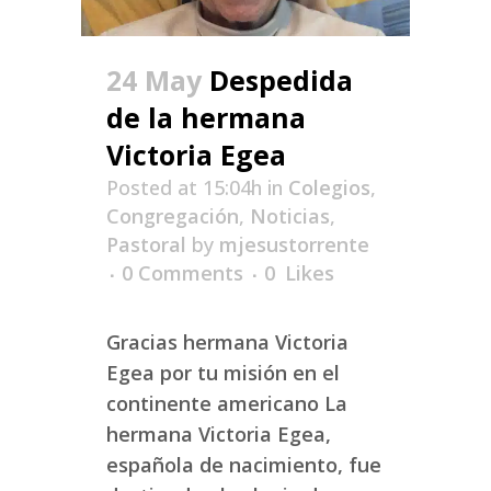
24 May
Despedida
de la hermana
Victoria Egea
Posted at 15:04h
in
Colegios
,
Congregación
,
Noticias
,
Pastoral
by
mjesustorrente
0 Comments
0
Likes
Gracias hermana Victoria
Egea por tu misión en el
continente americano La
hermana Victoria Egea,
española de nacimiento, fue