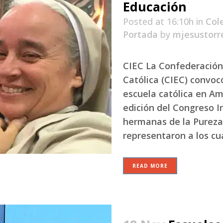
Educación
Posted at 16:10h
in
Col
Portada
by
mjesustorr
CIEC La Confederación
Católica (CIEC) convoc
escuela católica en Amé
edición del Congreso 
hermanas de la Pureza,
representaron a los cua
READ MORE