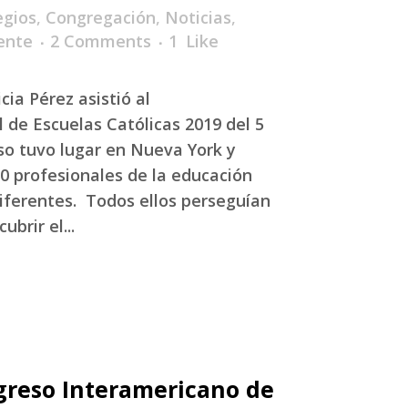
egios
,
Congregación
,
Noticias
,
ente
2 Comments
1
Like
ia Pérez asistió al
 de Escuelas Católicas 2019 del 5
eso tuvo lugar en Nueva York y
00 profesionales de la educación
iferentes. Todos ellos perseguían
brir el...
reso Interamericano de