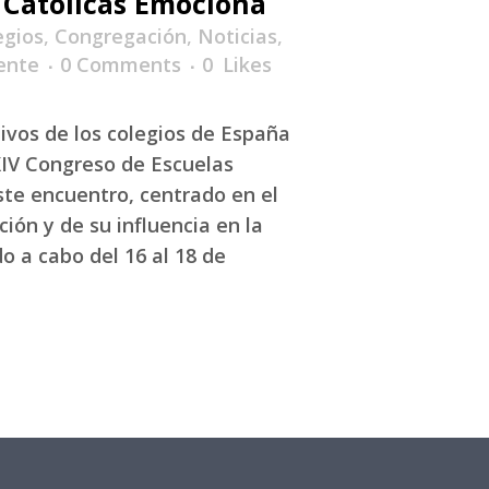
 Católicas Emociona
egios
,
Congregación
,
Noticias
,
ente
0 Comments
0
Likes
ivos de los colegios de España
XIV Congreso de Escuelas
ste encuentro, centrado en el
ión y de su influencia en la
o a cabo del 16 al 18 de