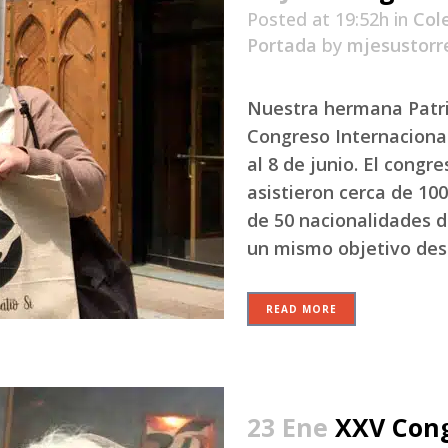
Posted at 19:52h
in
Col
Portada
by
mjesustorr
Nuestra hermana Patric
Congreso Internacional
al 8 de junio. El congr
asistieron cerca de 10
de 50 nacionalidades d
un mismo objetivo descu
READ MORE
23 Ene
XXV Cong