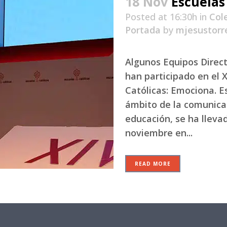
18 Nov
Escuelas
Posted at 16:30h
in
Col
Portada
by
mjesustorr
Algunos Equipos Direct
han participado en el 
Católicas: Emociona. E
ámbito de la comunicac
educación, se ha llevad
noviembre en...
READ MORE