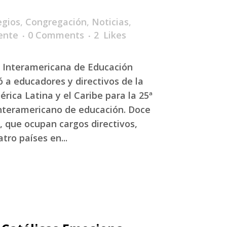
egios
,
Congregación
,
Noticias
,
ente
0 Comments
2
Likes
 Interamericana de Educación
ó a educadores y directivos de la
rica Latina y el Caribe para la 25ª
Interamericano de educación. Doce
 que ocupan cargos directivos,
tro países en...