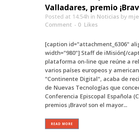
Valladares, premio ¡Brav
Posted at 14:54h
in
Noticias
by
mje
Comment
0
Likes
[caption id="attachment_6306" al
width="980"] Staff de iMisión[/capt
plataforma on-line que reúne a rel
varios países europeos y american
"Continente Digital", acaba de reci
de Nuevas Tecnologías que conce
Conferencia Episcopal Española (C
premios ¡Bravo! son el mayor...
READ MORE