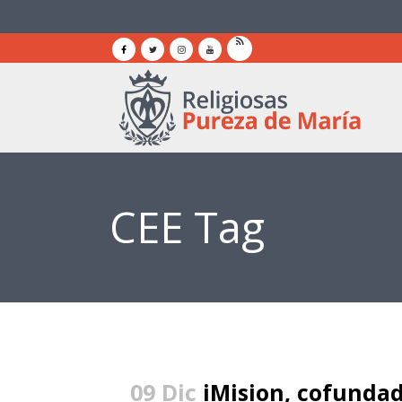
CEE Tag
09 Dic
iMision, cofundad