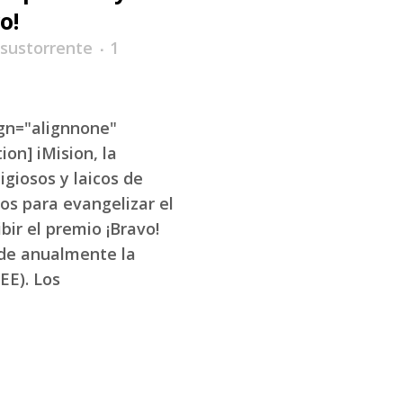
o!
sustorrente
1
ign="alignnone"
ion] iMision, la
igiosos y laicos de
os para evangelizar el
bir el premio ¡Bravo!
de anualmente la
EE). Los