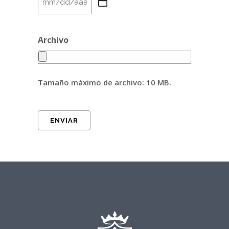
MM
barra
DD
Archivo
barra
AAAA
Tamaño máximo de archivo: 10 MB.