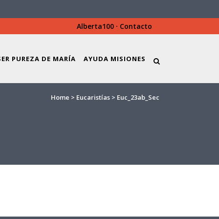
Alberta100
·
Contacto
SER PUREZA DE MARÍA
AYUDA MISIONES
Home
>
Eucaristías
>
Euc_23ab_Sec